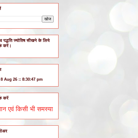
ं
थ पद्धति ज्योतिष सीखने के लिये
्क करें।
य
 8 Aug 26 :: 8:30:48 pm
्क करें
सी भी समस्या के ज्योतिषीय सलाह के लिये व्हाट्सएप्प 94634050
लोअर