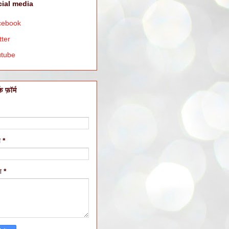
ial media
cebook
tter
utube
क फ़ॉर्म
ल
*
ेश
*