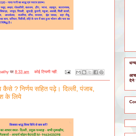
धन्
pathy
पर
8:33 am
कोई टिप्पणी नहीं:
आचा
देने
 व कैसे ? निर्णय सहित पढ़े। दिल्ली, पंजाब,
श के लिये
Co