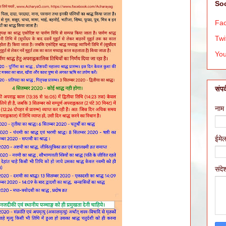
Soc
Fa
Twi
Yo
संपर्
नाम
ईमे
संद