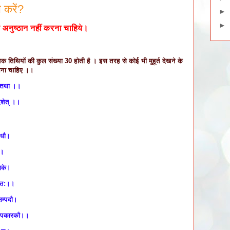
 करें?
►
►
 अनुष्ठान नहीं करना चाहिये।
तक तिथियों की कुल संख्या 30 होती है । इस तरह से कोई भी मुहूर्त देखने के
लेना चाहिए ।।
ेत्तथा ।।
दिशेत् ।।
िधौ।
।।
्मके।
तित:।।
सम्पदौ।
ं तापकारकौ।।