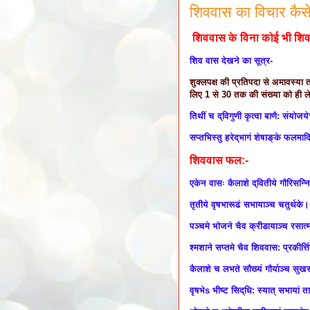
शिववास का विचार कैसे
शिववास के विना कोई भी शिव
शिव वास देखने का सूत्र-
शुक्लपक्ष की प्रतिपदा से अमावस्या 
लिए 1 से 30 तक की संख्या को ही 
तिथीं च द्विगुणी कृत्वा बाणै: संयोजय
सप्तभिस्तु हरेद्भागं शेषाङ्के फलमा
शिववास फल:-
एकेन वासः कैलाशे द्वितीये गौरिसन्न
तृतीये वृषभारूढं सभायाञ्च चतुर्थके
पञ्चमे भोजने चैव क्रीडायाञ्च रसात
श्मशाने सप्तमे चैव शिववास: प्रकीर्त्
कैलाशे च लभते सौख्यं गौर्याञ्च सुख
वृषभेs भीष्ट सिद्धि: स्यात् सभाया