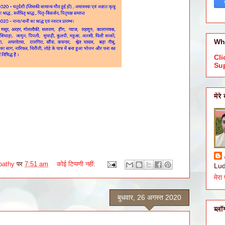
Wh
Cli
Su
मेरे 
pathy
पर
7:51 am
कोई टिप्पणी नहीं:
Lud
मेरा 
बुधवार, 26 अगस्त 2020
ब्ल