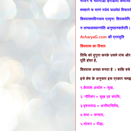
भोजने च भवेत्पीडा क्रीडायां कष्टमे
श्मशाने च मरणं ज्ञेयं फलमेवं विचार
शिववासमविज्ञाय प्रवृत्त: शिवकर्मणि
न तत्फलमवाप्नोति अनुष्ठानशतैरपि
AcharyaG.com
की प्रस्तुति
शिववास का विचार
तिथि को दुगुना करके उसमे पांच और 
पूर्ति होता है,
शिववास अच्छा बनता है । बाकि बचे 
इसे शेष के अनुसार इस प्रकार समझ
१.कैलाश अर्थात = सुख,
२. गौरिसंग = सुख एवं संपत्ति,
३.वृषभारूढ = अभीष्टसिध्दि,
४.सभा = सन्ताप,
५.भोजन = पीड़ा,