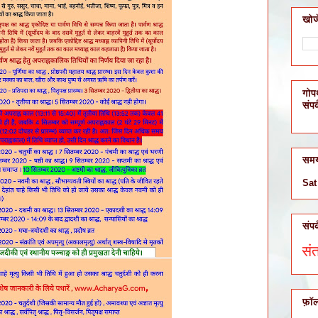
खोजे
गोप
संपर
सम
Sat
संपर
, वैवाहिक अड़चनें, कारोबार में रुकावट, शिक्षा, संतान एवं कि
फ़ॉ