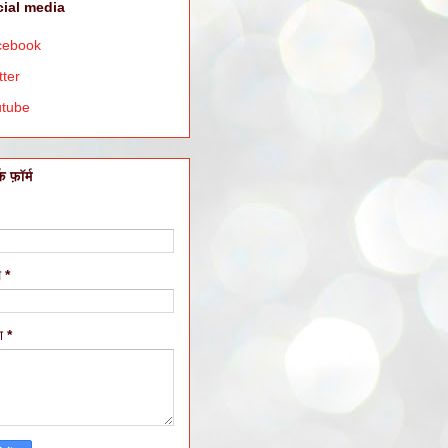
ial media
cebook
tter
utube
क फ़ॉर्म
ल
*
ेश
*