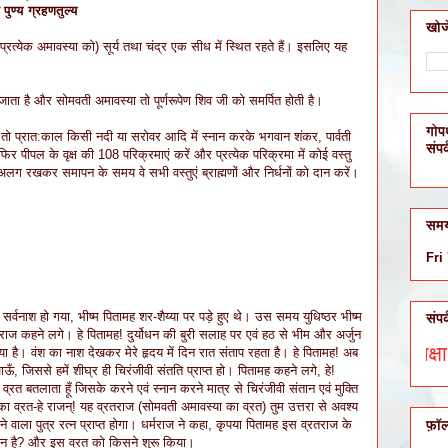
पुण्य ग्रहणतुल्य
खोजे
्रत्येक अमावस्या को) सूर्य तथा चंद्र एक सीध में स्थित रहते हैं। इसलिए यह
ता है और सोमवती अमावस्या तो पूर्णरूपेण शिव जी को समर्पित होती है।
गोप
तो प्रात:काल किसी नदी या सरोवर आदि में स्नान करके भगवान शंकर, पार्वती
संपर
िर पीपल के वृक्ष की 108 परिक्रमाएं करें और प्रत्येक परिक्रमा में कोई वस्तु
लग रखकर समापन के समय वे सभी वस्तुएं ब्राह्मणों और निर्धनों को दान करें।
सम
Fri
ा सर्वनाश हो गया, भीष्म पितामह शर-शैय्या पर पड़े हुए थे। उस समय युधिष्ठर भीष्म
संपर
मराज कहने लगे। हे पितामह! दुर्योधन की बुरी सलाह पर एवं हठ से भीम और अर्जुन
रिश्तें, वैवाहिक अड़चनें, कारोबार में रुकावट, शिक्षा, संत
या है। वंश का नाश देखकर मेरे हृदय में दिन रात संताप रहता है। हे पितामह! अब
ाऊँ, जिससे हमें शीघ्र ही चिरंजीवी संतति प्राप्त हो। पितामह कहने लगे, हे!
रोमणि व्रत बतलाता हूँ जिसके करने एवं स्नान करने मात्र से चिरंजीवी संतान एवं मुक्ति
 का व्रत-हे राजन्! यह व्रतराज (सोमवती अमावस्या का व्रत) तुम उत्तरा से अवश्य
फ़ॉ
 वाला पुत्र रत्न प्राप्त होगा। धर्मराज ने कहा, कृपया पितामह इस व्रतराज के
ती कौन है? और इस व्रत को किसने शुरू किया।