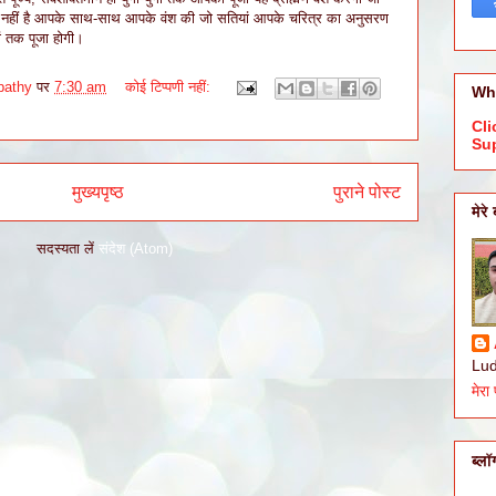
्य नहीं है आपके साथ-साथ आपके वंश की जो सतियां आपके चरित्र का अनुसरण
ों तक पूजा होगी।
pathy
पर
7:30 am
कोई टिप्पणी नहीं:
Wh
Cli
Su
मुख्यपृष्ठ
पुराने पोस्ट
मेरे 
सदस्यता लें
संदेश (Atom)
Lud
मेरा 
ब्ल