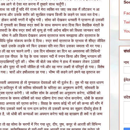
Soc
 अब आगे से ऐसा मत करना मैं तुम्हारे साथ चलूँगी।
ाथ जा रही हूँ यदि मेरे राज्य में मेरा व्यक्ति मर जाए जब तक मैं लौटकर न आ
Fa
करना और उसके शरीर को सुरक्षित रखना किसी के कहने पर जला मत देना।
से होकर कांची नगरी में पहुँच गयी। सोमा को देखकर धनवती ने प्रसन्न हो उसकी
Twi
ें गुणवती का विवाह रुद्र शर्मा के साथ सम्पन्न करा दिया फिर वैवाहिक मंत्रों के
ी के बीच रुद्र शर्मा की मृत्यु हो गयी अर्दना बहिन को विधवा जानकर सारे
Yo
रही। सोमा ने अति विलाप देखकर अपना व्रतराज सत्य समझाया और व्रतराज के
्प विधि पूर्वक संकल्प करके दे दिया। रुद्र शर्मा व्रतराज के प्रभाव से शीघ्र जीवित
ें पहले उसके लड़के मरे फिर उसका पति मरा फिर उसका जमाता भी मर गया।
संपर्
 जान ली वह घर चलने लगी। उस दिन सोमवार का दिन था अमावस्या की तिथिभी
े स्थित एक पीपल के पेड़ के पास जाकर नदी में स्नान किया और विष्णु भगवान की
रदाक्षिणाऐं पूरी की। भीष्म जी बोले जब सोमा ने हाथ में शक्कर लेकर 108वीं
नाम
ा और पुत्र भी सभी जीवित हो गये और वह नगर लक्ष्मी से परिपूर्ण हो गया। विशेष
 गया। चारों ओर हर्षोल्लास छा गया। भीष्म जी कहने लगे हमने यह वृतराज का
ईमे
मवती अमावस्या हो तो पुण्यकाल देवताओं को भी दुर्लभ है। तुम भी यह व्रत धारण
्जुन कलियुग में जो सतिया सोमवती के चरित्र का अनुशरण करेंगी, सोमवती के
 सुयश प्राप्त करेगी। जो व्यक्ति सोम के आदर्शो का अनुसरण करेगा, धोबियों को
संद
रतराज के समय धोबियों को यथा दक्षिणा देगा तथा भोज करायेगा, धोबी के बालक
दा अनरता को प्राप्त करेगा। विवाह के समय कोई भी वर्ग की कन्या की माँग में
ायेगा उसको स्वर्ण या रत्न दान करेगा तो उसकी कन्या का सुहाग दीर्घायु होता है
ा है, जो धोबी की कन्याओं का अपमान करेगा चाहे वह ब्राह्मण ही क्यों न हो जन्म
ा तो वह सोमा के चरणों में गिर गया धूप, दीप, पुष्प, कपूर से आरती की विभिन्न
 पूज्य, सर्वशक्तिमान हो युगों-युगों तक आपकी पूजा यह ब्राह्मण वंश करेगा जो