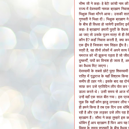
भीष्म जी ने कहा- हे बेटे! कांची नाम 
राज्य में देवस्वामी नामक ब्राह्मण न
भिक्षुक भिक्षा माँगने आया। उसकी सात
गुणवती ने भिक्षा दी। भिक्षुक ब्राह्म
के बीच ही विधवा हो जायेगी इसलिए इसे
कहा- हे ब्राह्मण! हमारी पुत्री के वैध
आ जाए तो उसके पूजन मात्र से ही तेरी
कौन है? कहाँ निवास करती है, क्या करत
एक द्वीप है जिसका नाम सिंहल द्वीप ह
स्त्री है, वह तीनों लोकों में अपने स
यमराज को भी झुकना पड़ता है जो जीव उ
दुष्कर्मों, पापों का विनाश हो जाता ह
का वैधव्य मिट जाएगा।
देवस्वामी के सबसे छोटे पुत्र शिवस्वा
रात्रि में गृद्धराज के यहाँ विश्राम कि
समीप ही ठहर गये। इसके बाद वह दोन
साफ़ कर उसे प्रतिदिन लीप पोत कर 
डाला करते थे। उसी समय से आज भी द
उन्हें वहाँ एक साल बीत गया। इस प्रका
पूछा कि यहाँ कौन झाडू लगाकर लीपा पो
ही हमने किया है तब एक दिन उस धोबिन
रही है और एक लड़का उसे लीप रहा है। 
ब्राह्मण हैं। सौमा ने कहा तुम्हारे इस का
धोबिन हूँ आप ब्राह्मण हैं फिर आप यह 
विवाह के समय सप्तवदी के बीच वैधव्य