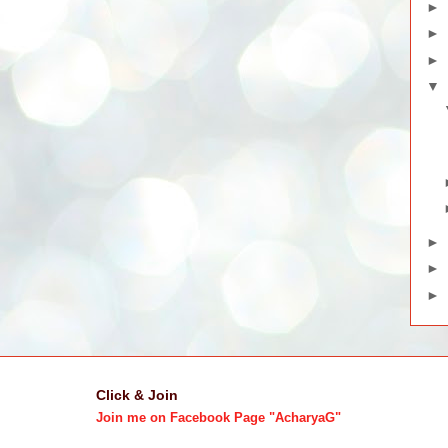
►
►
►
▼
►
►
►
Click & Join
Join me on Facebook Page "AcharyaG"