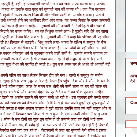
की महापुरी है, वहाँ महा पराक्रमी रत्नसेन नाम का राजा राज्य करता था। उसके
िवास करता था उसके सात पुत्र एवं गुणवती नाम की कन्या थी। एक दिन ब्राह्मण
ों बहुओं ने अलग-अलग भिक्षा दी और सौभाग्यवती का आर्शीवाद पाया। अंत में
ण ने उसे धर्मवती होने का आर्शीवाद दिया और कहा- यह कन्या विवाह के समय सप्तपदी
 धर्माचरण ही करना चाहिए। गुणवती की माँ धनवती ने गिड़गिड़ाते दीन स्वर में
व्य मिटाने का उपाय कहिए। तब वह भिक्षुक कहने लगा- हे पुत्री! यदि तेरे घर सौमा
 पुत्री का वैधव्य मिट सकता है। गुणवती की माँ ने कहा कि पण्डित जी यह सौमा
ी है? विस्तार से बताइये। भिक्षु कहने लगा- भारत के दक्षिण में समुद्र के बीच
ै। वहाँ पर एक कीर्तिमान धोबी निवास करता है। उस धोबी के यहाँ सौमा नाम की
त्य के कारण पतिव्रत धर्म से प्रकाश करने वाली सती है। उसके सामने भगवान एवं
सकी शरण में जाता है तो उसका क्षण मात्र में ही उद्धार हो जाता है। सारे
धन्
ै, अथाह सुख वैभव की प्राप्ति हो जाती है। तुम उसे अपने घर ले आओ तो आपकी बेटी
मी अपनी बहिन को साथ लेकर सिंघल द्वीप को गया। रास्ते में समुद्र के समीप
आचा
देने
या। सुबह होते ही उस गृद्धराज ने उन्हें सिंघलद्वीप पहुँचा दिया और वे सौमा के घर के
ों भाई बहिन प्रात: काल के समय उस धोबी की पत्नी सोमा के घर की चौक को
सुन्दर बनाते थे और उसकी देहरी पर प्रतिदिन आटे का चौक पूजकर अरहैन
ेहरी पर अरहैन डालने की प्रथा चली आ रही है। इस प्रकार इसे करते करते
Co
र की स्वच्छता को देखकर सोमा ने विस्मित हो कर अपने पुत्रों एवं पुत्रवधुओं से
ती करता है कौन अरहैन डालता है मुझे बताओ उन्होंने कहा हमें नहीं मालूम और न
 ने रात में छिपकर पता किया तो ज्ञात हुआ कि एक लड़की आँगन में झाडू लगा
सौमा ने उन दोनों को पूछा तुम कौन हो तो उन्होंने कहा हम दोनों भाई बहन
र्य से मैं जल गई, मैं बर्बाद हो गयी इस पाप से मेरी जाने क्या दशा होगी हे विप्र मैं
विपरीत कार्य क्यों कर रहे हो। शिवस्वामी ने कहा यह गुणवती मेरी बहिन है इसके
 योग पड़ा है। आप के पास रहने से वैधव्य योग का नाश हो सकता है इसलिए हम