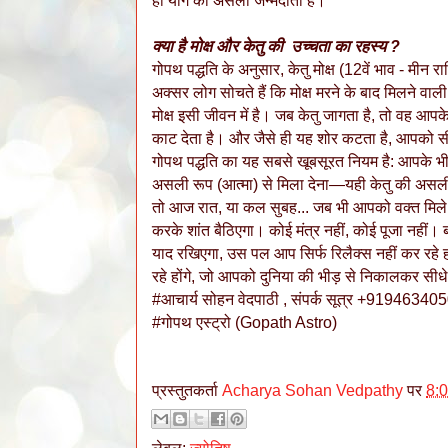
ही योग का असली जन्मदाता है।
क्या है मोक्ष और केतु की उच्चता का रहस्य ?
गोपथ पद्धति के अनुसार, केतु मोक्ष (12वें भाव - मीन रा
अक्सर लोग सोचते हैं कि मोक्ष मरने के बाद मिलने व
मोक्ष इसी जीवन में है। जब केतु जागता है, तो वह आपक
काट देता है। और जैसे ही यह शोर कटता है, आपको सीध
गोपथ पद्धति का यह सबसे खूबसूरत नियम है: आपके
असली रूप (आत्मा) से मिला देना—यही केतु की असली 
तो आज रात, या कल सुबह... जब भी आपको वक्त मिले, स
करके शांत बैठिएगा। कोई मंत्र नहीं, कोई पूजा नहीं
याद रखिएगा, उस पल आप सिर्फ रिलैक्स नहीं कर रहे हो
रहे होंगे, जो आपको दुनिया की भीड़ से निकालकर सीध
#आचार्य सोहन वेदपाठी , संपर्क सूत्र +91946340
#गोपथ एस्ट्रो (Gopath Astro)
प्रस्तुतकर्ता
Acharya Sohan Vedpathy
पर
8: