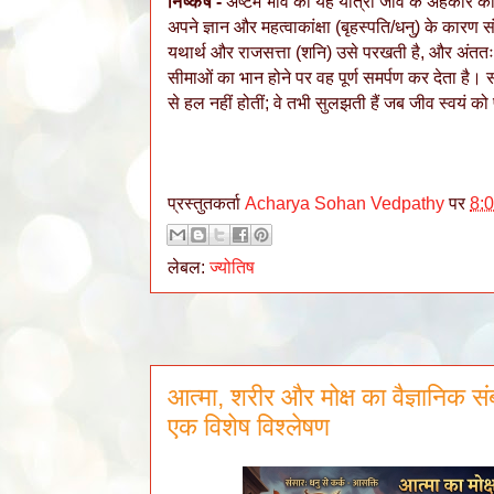
निष्कर्ष -
अष्टम भाव की यह यात्रा जीव के अहंकार को ग
अपने ज्ञान और महत्वाकांक्षा (बृहस्पति/धनु) के कारण स
यथार्थ और राजसत्ता (शनि) उसे परखती है, और अंततः ज्
सीमाओं का भान होने पर वह पूर्ण समर्पण कर देता है।
से हल नहीं होतीं; वे तभी सुलझती हैं जब जीव स्वयं क
प्रस्तुतकर्ता
Acharya Sohan Vedpathy
पर
8:
लेबल:
ज्योतिष
आत्मा, शरीर और मोक्ष का वैज्ञानिक सं
एक विशेष विश्लेषण