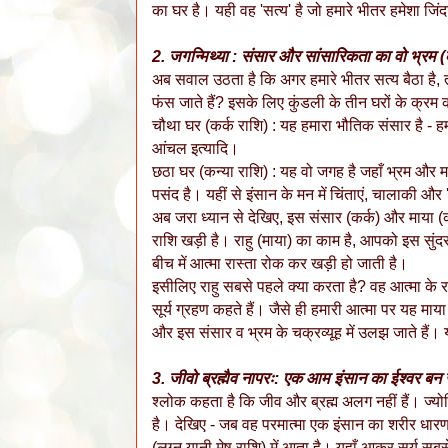
का घर है। यही वह 'सत्य' है जो हमारे भीतर हमेशा जिंद
2. जगन्मिथ्या : संसार और सांसारिकता का वो भ्रम (
अब सवाल उठता है कि अगर हमारे भीतर सत्य बैठा है, तो 
फंस जाते हैं? इसके लिए कुंडली के तीन घरों के क्रम 
चौथा घर (कर्क राशि) : यह हमारा भौतिक संसार है - हम
आंचल इत्यादि।
छठा घर (कन्या राशि) : यह वो जगह है जहाँ भ्रम और मा
पसंद है। यहीं से इंसान के मन में चिंताएं, चालाकी और '
अब जरा ध्यान से देखिए, इस संसार (कर्क) और माया (कन
राशि खड़ी है। राहु (माया) का काम है, आपको इस सुंद
बीच में आत्मा रास्ता रोक कर खड़ी हो जाती है।
इसीलिए राहु सबसे पहले क्या करता है? वह आत्मा के रा
सूर्य ग्रहण कहते हैं। जैसे ही हमारी आत्मा पर यह माय
और इस संसार व भ्रम के चक्रव्यूह में उलझ जाते हैं। य
3. जीवो ब्रह्मैव नापरः: एक आम इंसान का ईश्वर बन
श्लोक कहता है कि जीव और ब्रह्म अलग नहीं हैं। ज्य
है। देखिए - जब वह परमात्मा एक इंसान का शरीर धारण
(लग्न यानी मेष राशि) में आता है। यहाँ आकर सूर्य सब