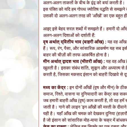
अलग-अलग ताकतों के बीच के द्वंद्व को बयां करती है।
इस पंक्ति को यदि हम गोपथ ज्योतिष पद्धति से समझने 
उसकी दो अलग-अलग तरह की 'आँखों' का एक बहुत ही स
आइए इसे बेहद सरल शब्दों में समझते हैं। हमारी दो आँखें
अलग-अलग दिशाओं को दर्शाती हैं:
वृष अर्थात् द्वितीय भाव (बाहरी आँख) :
यह वह आँख ह
हैं। रूप, रंग, पैसा, और सांसारिक आकर्षण यह सब इस
बाहर की चीज़ों की तरफ आकर्षित होना है।
मीन अर्थात् द्वादश भाव (भीतरी आँख) :
यह वह आँख है
खुलती है। इसका संबंध शांति, सुकून और अध्यात्म से ह
करती है, जिसका मकसद इंसान को बाहरी दिखावे से द
मध्य का केंद्र :
इन दोनों आँखों (वृष और मीन) के ठीक
समाज, रिश्ते, वासना या दुनियादारी का केंद्र कह सकते
जब हमारी बाहरी आँख (वृष) काम करती है, तो वह हमें 
जाती है। गाने की लाइन 'इन आँखों की मस्ती के दीवान
यही है। यहाँ आँख की चमक को देखकर दुनिया (हज़ारों 
है जो इंसान को सांसारिक मोह-माया के चक्र में बांध
केतु का रास्ता :
लेकिन इस सिक्के का एक दूसरा और ब