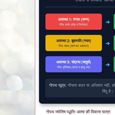
अवस्था 1: मंगल (लग्न)
➔
नीच: कर्क (मोह व निर्भरता)
अवस्था 2: बृहस्पति (नवम)
➔
नीच: मकर (कर्म का अहंकार)
अवस्था 3: चंद्रमा (चतुर्थ)
➔
नीच: वृश्चिक (काल व मृत्यु भय)
गोपथ सूत्र:
नीचत्व बंधन या अभिशाप नहीं, बल
रिश्तें, वैवाहिक अड़चनें, कारोबार में रुकावट, शिक्
बिंदु है।
गोपथ ज्योतिष पद्धति: आत्मा की विकास यात्रा