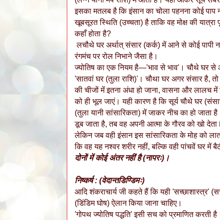
इसका मतलब है कि इंसान का चोला पहनना कोई पाप नही
खूबसूरत स्थिति (उच्चता) है ताकि वह मोक्ष की यात्रा
कहाँ होता है?
लचौथे घर अर्थात् संसार (कर्क) में आने से कोई पापी न
रंगमंच पर रोल निभाने जैसा है।
ज्योतिष का एक नियम है—'भाव से भाव'। चौथे घर से आ
'सातवां घर (तुला राशि)'। चौथा घर अगर संसार है, तो 
की चीजों में इतना अंधा हो जाना, वासना और लालच म
को ही भूल जाएं। यही कारण है कि सूर्य चौथे घर (संसार
(तुला यानी सांसारिकता) में जाकर नीच का हो जाता ह
डूब जाता है, तब वह अपनी आत्मा के गौरव को खो देता 
लेकिन जब वही इंसान इस सांसारिकता के मोह को लात
कि वह यह नश्वर शरीर नहीं, बल्कि वही पांचवें घर में ब
दोनों में कोई अंतर नहीं है (नापरः)।
निष्कर्ष : (वेदान्तडिण्डिमः)
आदि शंकराचार्य जी कहते हैं कि यही 'सच्छाशास्त्र' 
(डिंडिम घोष) ऐलान किया जाना चाहिए।
'गोपथ ज्योतिष पद्धति' इसी सच को प्रमाणित करती है। 