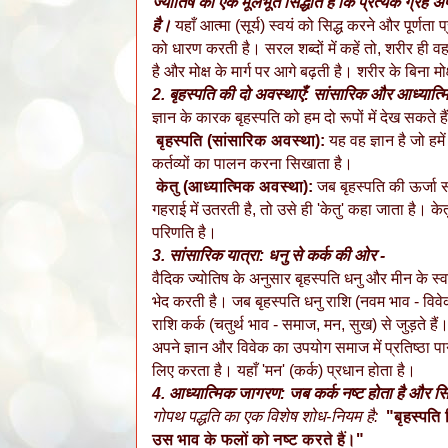
ज्योतिष का एक मूलभूत सिद्धांत है कि प्रत्येक ग्रह
है।
यहाँ आत्मा (सूर्य) स्वयं को सिद्ध करने और पूर्णता
को धारण करती है। सरल शब्दों में कहें तो, शरीर ही व
है और मोक्ष के मार्ग पर आगे बढ़ती है। शरीर के बिना मो
2. बृहस्पति की दो अवस्थाएँ: सांसारिक और आध्यात्म
ज्ञान के कारक बृहस्पति को हम दो रूपों में देख सकते हैं
बृहस्पति (सांसारिक अवस्था):
यह वह ज्ञान है जो हमे
कर्तव्यों का पालन करना सिखाता है।
केतु (आध्यात्मिक अवस्था):
जब बृहस्पति की ऊर्जा
गहराई में उतरती है, तो उसे ही 'केतु' कहा जाता है। के
परिणति है।
3. सांसारिक यात्रा: धनु से कर्क की ओर -
वैदिक ज्योतिष के अनुसार बृहस्पति धनु और मीन के स्वाम
भेद करती है। जब बृहस्पति धनु राशि (नवम भाव - विवेक, 
राशि कर्क (चतुर्थ भाव - समाज, मन, सुख) से जुड़ते हैं
अपने ज्ञान और विवेक का उपयोग समाज में प्रतिष्ठा प
लिए करता है। यहाँ 'मन' (कर्क) प्रधान होता है।
4. आध्यात्मिक जागरण: जब कर्क नष्ट होता है और सिं
गोपथ पद्धति का एक विशेष शोध-नियम है:
"बृहस्पति 
उस भाव के फलों को नष्ट करते हैं।"