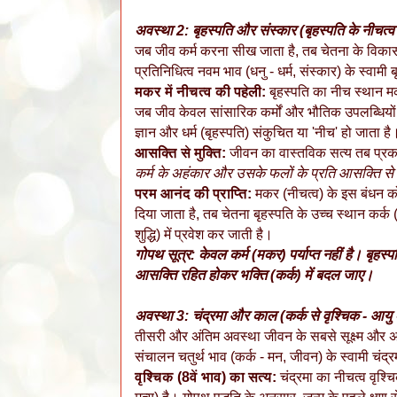
अवस्था 2: बृहस्पति और संस्कार (बृहस्पति के नीचत्व स
जब जीव कर्म करना सीख जाता है, तब चेतना के विकास
प्रतिनिधित्व नवम भाव (धनु - धर्म, संस्कार) के स्वामी ब
मकर में नीचत्व की पहेली:
बृहस्पति का नीच स्थान मकर
जब जीव केवल सांसारिक कर्मों और भौतिक उपलब्धियों (म
ज्ञान और धर्म (बृहस्पति) संकुचित या 'नीच' हो जाता है
आसक्ति से मुक्ति:
जीवन का वास्तविक सत्य तब प्रकट
कर्म के अहंकार और उसके फलों के प्रति आसक्ति से 
परम आनंद की प्राप्ति:
मकर (नीचत्व) के इस बंधन को
दिया जाता है, तब चेतना बृहस्पति के उच्च स्थान कर्क
शुद्धि) में प्रवेश कर जाती है।
गोपथ सूत्र: केवल कर्म (मकर) पर्याप्त नहीं है। बृहस्
आसक्ति रहित होकर भक्ति (कर्क) में बदल जाए।
अवस्था 3: चंद्रमा और काल (कर्क से वृश्चिक - आयु 
तीसरी और अंतिम अवस्था जीवन के सबसे सूक्ष्म और अं
संचालन चतुर्थ भाव (कर्क - मन, जीवन) के स्वामी चंद्रमा
वृश्चिक (8वें भाव) का सत्य:
चंद्रमा का नीचत्व वृश्च