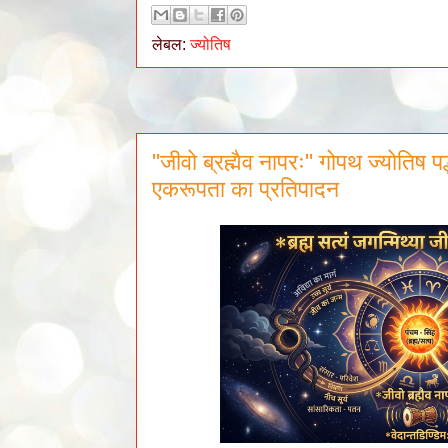
लेबल:
ज्योतिष
"जीवो ब्रह्मैव नापरः" गोपथ ज्योतिष पद्
एकरूपता का प्रतिपादन